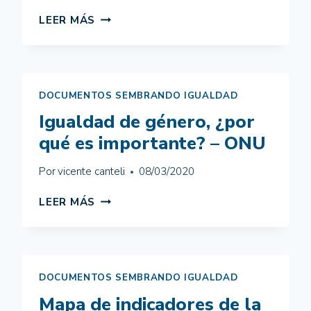
INFORME
LEER MÁS
HACER
LAS
PROMESAS
REALIDAD
DOCUMENTOS SEMBRANDO IGUALDAD
Igualdad de género, ¿por
qué es importante? – ONU
Por
vicente canteli
08/03/2020
IGUALDAD
LEER MÁS
DE
GÉNERO,
¿POR
QUÉ
ES
DOCUMENTOS SEMBRANDO IGUALDAD
IMPORTANTE?
Mapa de indicadores de la
–