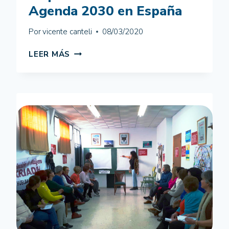
ONU
Agenda 2030 en España
Por
vicente canteli
08/03/2020
MAPA
LEER MÁS
DE
INDICADORES
DE
LA
AGENDA
2030
EN
ESPAÑA