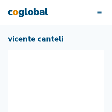
Saltar
al
contenido
vicente canteli