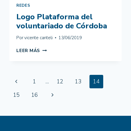
REDES
Logo Plataforma del
voluntariado de Córdoba
Por
vicente canteli
13/06/2019
LOGO
LEER MÁS
PLATAFORMA
DEL
VOLUNTARIADO
DE
Navegación
CÓRDOBA
Página
1
…
12
13
14
de
anterior
Siguiente
15
16
página
página