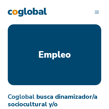
Saltar
al
contenido
Empleo
Coglobal
busca dinamizador/a
sociocultural y/o