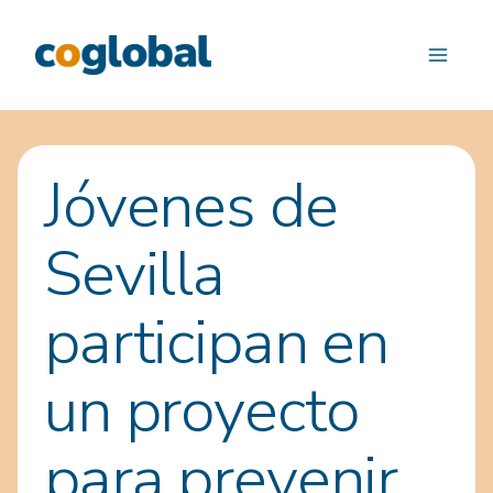
Saltar
al
contenido
Jóvenes de
Sevilla
participan en
un proyecto
para prevenir