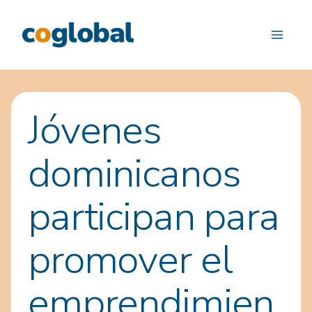
Saltar
al
contenido
Jóvenes
dominicanos
participan para
promover el
emprendimien