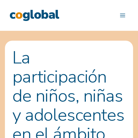
Saltar
al
contenido
La
participación
de niños, niñas
y adolescentes
en el ámbito