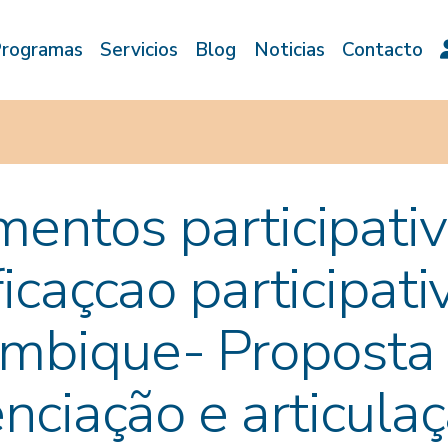
rogramas
Servicios
Blog
Noticias
Contacto
entos participativ
ficaçcao participat
mbique- Proposta
enciação e articula