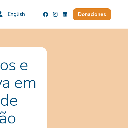
English
Donaciones
os e
iva em
 de
ção