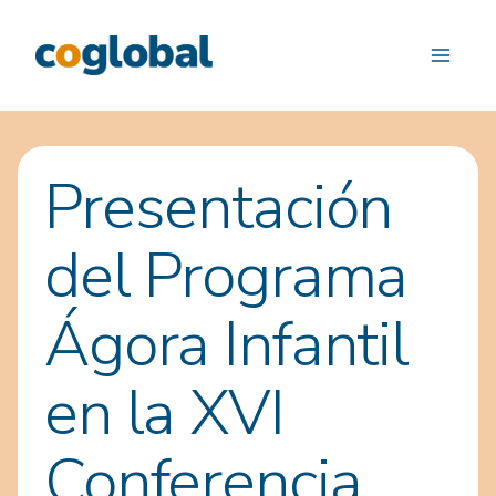
Saltar
al
contenido
Presentación
del Programa
Ágora Infantil
en la XVI
Conferencia