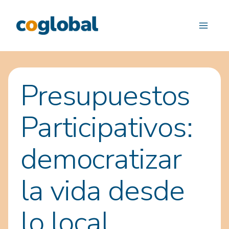
Saltar
al
contenido
Presupuestos
Participativos:
democratizar
la vida desde
lo local