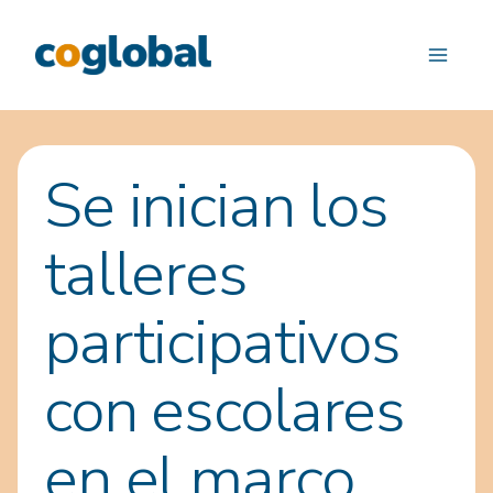
Saltar
al
contenido
Se inician los
talleres
participativos
con escolares
en el marco