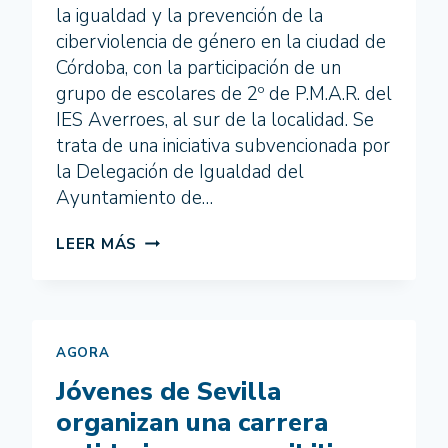
la igualdad y la prevención de la
ciberviolencia de género en la ciudad de
Córdoba, con la participación de un
grupo de escolares de 2º de P.M.A.R. del
IES Averroes, al sur de la localidad. Se
trata de una iniciativa subvencionada por
la Delegación de Igualdad del
Ayuntamiento de…
JÓVENES
LEER MÁS
DE
CÓRDOBA
TRABAJAN
PARA
COMBATIR
AGORA
LA
Jóvenes de Sevilla
DESIGUALDAD
Y
organizan una carrera
PREVENIR