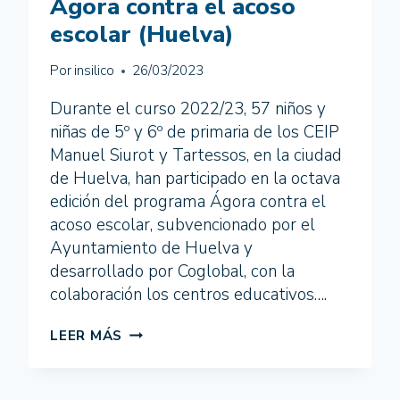
Ágora contra el acoso
TE
DISCRIMINE”.
escolar (Huelva)
JÓVENES
DEL
Por
insilico
26/03/2023
IES
AVERROES
Durante el curso 2022/23, 57 niños y
SENSIBILIZANDO
niñas de 5º y 6º de primaria de los CEIP
CONTRA
LA
Manuel Siurot y Tartessos, en la ciudad
CIBERVIOLENCIA
de Huelva, han participado en la octava
edición del programa Ágora contra el
acoso escolar, subvencionado por el
Ayuntamiento de Huelva y
desarrollado por Coglobal, con la
colaboración los centros educativos….
ÁGORA
LEER MÁS
CONTRA
EL
ACOSO