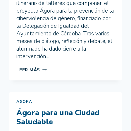
itinerario de talleres que componen el
proyecto Ágora para la prevención de la
ciberviolencia de género, financiado por
la Delegación de Igualdad del
Ayuntamiento de Córdoba. Tras varios
meses de diálogo, reflexión y debate, el
alumnado ha dado cierre a la
intervención…
“NO
LEER MÁS
TE
QUEDES
QUIETA,
ACTÚA”.
MENSAJES
AGORA
DE
Ágora para una Ciudad
SENSIBILIZACIÓN
PARA
Saludable
COMBATIR
LA