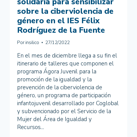
solidaria para sensibilizar
LA
VIOLENCIA
sobre la ciberviolencia de
DE
género en el IES Félix
GÉNERO
A
Rodríguez de la Fuente
TRAVÉS
DE
Por
insilico
27/12/2022
LAS
TIC
En el mes de diciembre llega a su fin el
itinerario de talleres que componen el
programa Ágora Juvenil para la
promoción de la igualdad y la
prevención de la ciberviolencia de
género, un programa de participación
infantojuvenil desarrollado por Coglobal
y subvencionado por el Servicio de la
Mujer del Área de Igualdad y
Recursos…