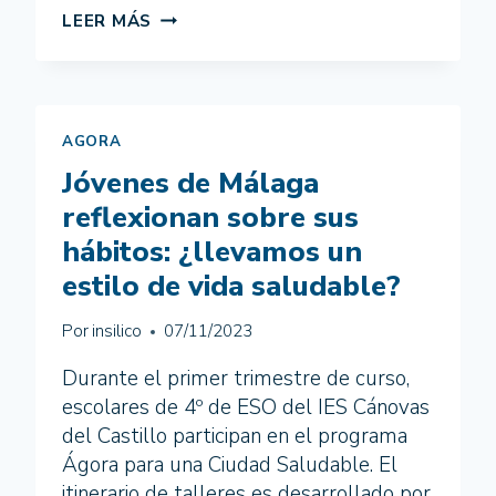
UN
LEER MÁS
AÑO
MÁS,
CENTROS
EDUCATIVOS
DE
AGORA
HUELVA
Jóvenes de Málaga
ACOGEN
EN
reflexionan sobre sus
SUS
hábitos: ¿llevamos un
AULAS
EL
estilo de vida saludable?
PROGRAMA
ÁGORA
Por
insilico
07/11/2023
PARA
PREVENIR
Durante el primer trimestre de curso,
EL
escolares de 4º de ESO del IES Cánovas
ACOSO
del Castillo participan en el programa
ESCOLAR
Ágora para una Ciudad Saludable. El
itinerario de talleres es desarrollado por