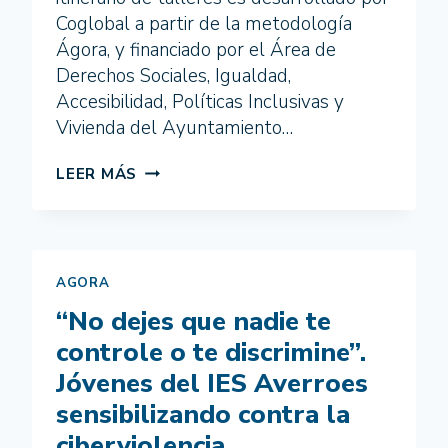
Coglobal a partir de la metodología
Ágora, y financiado por el Área de
Derechos Sociales, Igualdad,
Accesibilidad, Políticas Inclusivas y
Vivienda del Ayuntamiento…
JÓVENES
LEER MÁS
DE
MÁLAGA
REFLEXIONAN
SOBRE
SUS
AGORA
HÁBITOS:
“No dejes que nadie te
¿LLEVAMOS
UN
controle o te discrimine”.
ESTILO
Jóvenes del IES Averroes
DE
VIDA
sensibilizando contra la
SALUDABLE?
ciberviolencia