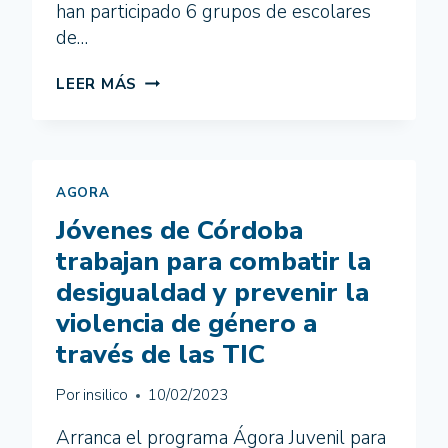
han participado 6 grupos de escolares
de…
EL
LEER MÁS
ENCUENTRO
PROVINCIAL
PONE
EL
BROCHE
AGORA
FINAL
Jóvenes de Córdoba
AL
ÁGORA
trabajan para combatir la
POR
desigualdad y prevenir la
EL
ODS
violencia de género a
5
través de las TIC
EN
CÓRDOBA
Por
insilico
10/02/2023
Arranca el programa Ágora Juvenil para