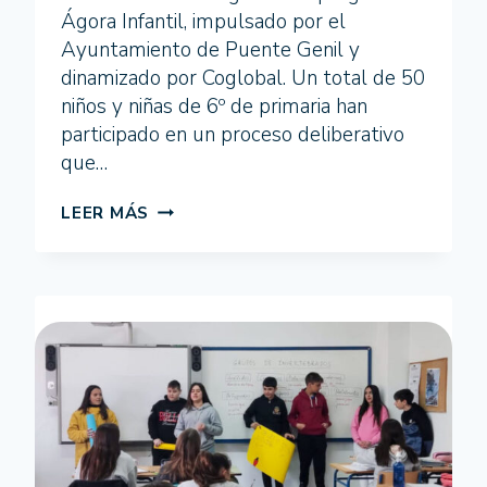
Ágora Infantil, impulsado por el
Ayuntamiento de Puente Genil y
dinamizado por Coglobal. Un total de 50
niños y niñas de 6º de primaria han
participado en un proceso deliberativo
que…
EL
LEER MÁS
ALUMNADO
DEL
CEIP
JOSÉ
MARÍA
PEMÁN
TRANSFORMA
SU
COLEGIO
CON
UN
MURAL