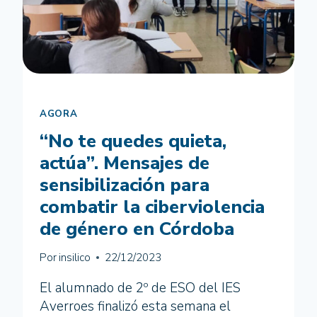
POR
LA
IGUALDAD
A
TRAVÉS
DEL
PROYECTO
AGORA
ÁGORA
INFANTIL
“No te quedes quieta,
actúa”. Mensajes de
sensibilización para
combatir la ciberviolencia
de género en Córdoba
Por
insilico
22/12/2023
El alumnado de 2º de ESO del IES
Averroes finalizó esta semana el