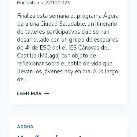
Por
insilico
22/12/2023
CIBERVIOLENCIA
DE
Finaliza esta semana el programa Ágora
GÉNERO
para una Ciudad Saludable, un itinerario
EN
CÓRDOBA
de talleres participativos que se han
desarrollado con un grupo de escolares
de 4º de ESO del el IES Cánovas del
Castillo (Málaga) con objeto de
reflexionar sobre el estilo de vida que
llevan los jóvenes hoy en día. A lo largo
de…
ÁGORA
LEER MÁS
PARA
UNA
CIUDAD
SALUDABLE
AGORA