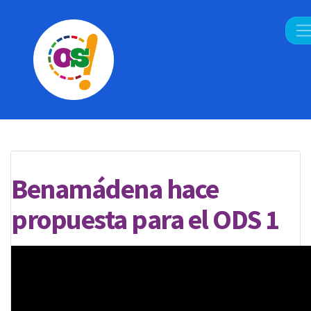
Benamádena hace
propuesta para el ODS 1