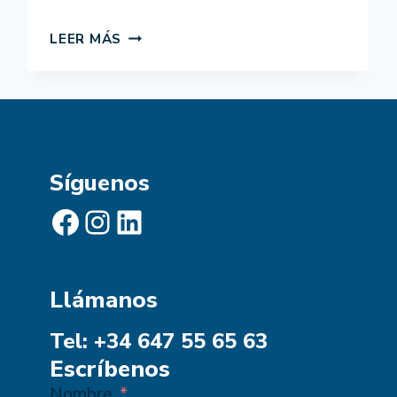
TRANSFORMAR
LEER MÁS
NUESTRO
MUNDO:
LA
AGENDA
2030
PARA
EL
Síguenos
DESARROLLO
SOSTENIBLE
Facebook
Instagram
LinkedIn
Llámanos
Tel: +34 647 55 65 63
Escríbenos
Nombre