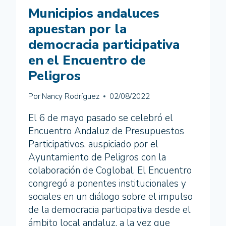
DE
Municipios andaluces
PROPUESTAS
DE
apuestan por la
LEY
democracia participativa
CON
JÓVENES
en el Encuentro de
DE
Peligros
LA
UNIÓN
EUROPEA
Por
Nancy Rodríguez
02/08/2022
El 6 de mayo pasado se celebró el
Encuentro Andaluz de Presupuestos
Participativos, auspiciado por el
Ayuntamiento de Peligros con la
colaboración de Coglobal. El Encuentro
congregó a ponentes institucionales y
sociales en un diálogo sobre el impulso
de la democracia participativa desde el
ámbito local andaluz, a la vez que