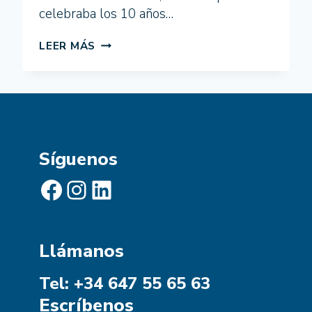
celebraba los 10 años…
MUNICIPIOS
LEER MÁS
ANDALUCES
APUESTAN
POR
LA
DEMOCRACIA
PARTICIPATIVA
EN
Síguenos
EL
ENCUENTRO
Facebook
Instagram
LinkedIn
DE
PELIGROS
Llámanos
Tel: +34 647 55 65 63
Escríbenos