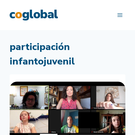
Saltar
al
contenido
participación
infantojuvenil