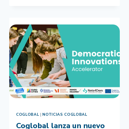
EN
CHANGEMAKERS
FOR
DEMOCRACY:
CONSTRUYENDO
FUTUROS
TRANSFORMADORES
PARA
LA
DEMOCRACIA
COGLOBAL
|
NOTICIAS COGLOBAL
Coglobal lanza un nuevo