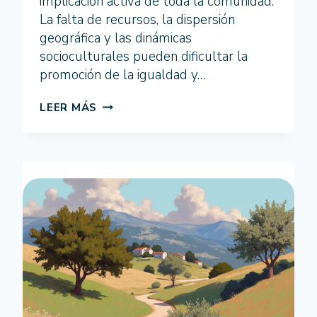
implicación activa de toda la comunidad.
La falta de recursos, la dispersión
geográfica y las dinámicas
socioculturales pueden dificultar la
promoción de la igualdad y…
SEMINARIO
LEER MÁS
ONLINE
19/03/2025:
PARTICIPACIÓN
INFANTIL
COMO
MOTOR
DE
CAMBIO