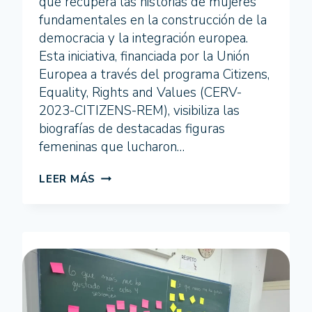
que recupera las historias de mujeres
fundamentales en la construcción de la
democracia y la integración europea.
Esta iniciativa, financiada por la Unión
Europea a través del programa Citizens,
Equality, Rights and Values (CERV-
2023-CITIZENS-REM), visibiliza las
biografías de destacadas figuras
femeninas que lucharon…
EL
LEER MÁS
LEGADO
DE
LAS
PIONERAS
DE
LA
DEMOCRACIA
EN
EUROPA