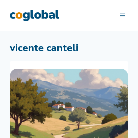
Saltar
al
contenido
vicente canteli