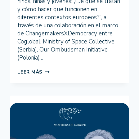
niños, niñas y jóvenes: ¿De qué se tratan
y cómo hacer que funcionen en
diferentes contextos europeos?“, a
través de una colaboración en el marco
de ChangemakersXDemocracy entre
Coglobal, Ministry of Space Collective
(Serbia), Our Ombudsman Initiative
(Polonia)…
TALLER
LEER MÁS
DE
FORMACIÓN:
COMPARTIENDO
METODOLOGÍAS
Y
EXPERIENCIAS