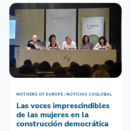
Y
CONTINÚA
SU
ITINERARIO
FORMATIVO
CON
UNA
SEGUNDA
SESIÓN
ONLINE
ENFOCADA
EN
LA
ADOLESCENCIA
Y
MOTHERS OF EUROPE
|
NOTICIAS COGLOBAL
LA
PREVENCIÓN
Las voces imprescindibles
DE
de las mujeres en la
LA
VIOLENCIA
construcción democrática
DE