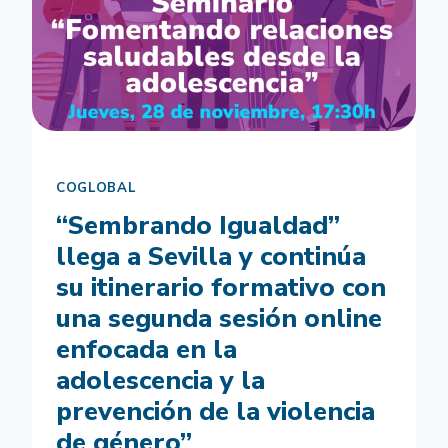
CLIMA
CON
FRASES
INSPIRADORAS
EN
EL
CIERRE
DEL
“PROYECTO
COGLOBAL
ODS”
“Sembrando Igualdad”
llega a Sevilla y continúa
su itinerario formativo con
una segunda sesión online
enfocada en la
adolescencia y la
prevención de la violencia
de género”