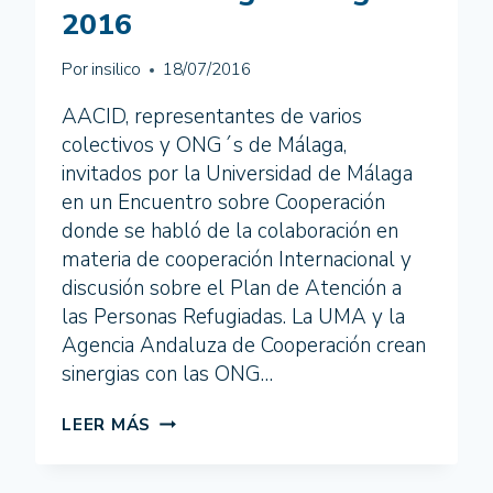
LA
2016
PRESENTACIÓN
DE
Por
insilico
18/07/2016
LAS
MPD.
AACID, representantes de varios
SEVILLA
2016
colectivos y ONG´s de Málaga,
invitados por la Universidad de Málaga
en un Encuentro sobre Cooperación
donde se habló de la colaboración en
materia de cooperación Internacional y
discusión sobre el Plan de Atención a
las Personas Refugiadas. La UMA y la
Agencia Andaluza de Cooperación crean
sinergias con las ONG…
ENCUENTRO
LEER MÁS
AACID,
UMA
Y