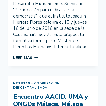
Desarrollo Humano en el Seminario
“Participación para radicalizar la
democracia” que el Instituto Joaquín
Herrera Flores celebra el 15 y jueves
16 de junio de 2016 en la sede de la
Casa Sahara, Sevilla. Esta propuesta
formativa forma parte Master de
Derechos Humanos, Interculturalidad…
SEMINARIO
LEER MÁS
“PARTICIPACIÓN
PARA
RADICALIZAR
LA
DEMOCRACIA”
NOTICIAS – COOPERACIÓN
DONDE
DESCENTRALIZADA
COGLOBAL
Encuentro AACID, UMA y
INTERVIENE
CON
ONGDs Málaga. Málaga