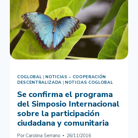
EL
PAPEL
DE
LOS
TERRITORIOS
Y
LA
CIUDADANÍA
EN
LA
COOPERACIÓN
INTERNACIONAL
COGLOBAL
|
NOTICIAS – COOPERACIÓN
DESCENTRALIZADA
|
NOTICIAS COGLOBAL
Se confirma el programa
del Simposio Internacional
sobre la participación
ciudadana y comunitaria
Por
Carolina Serrano
26/11/2016