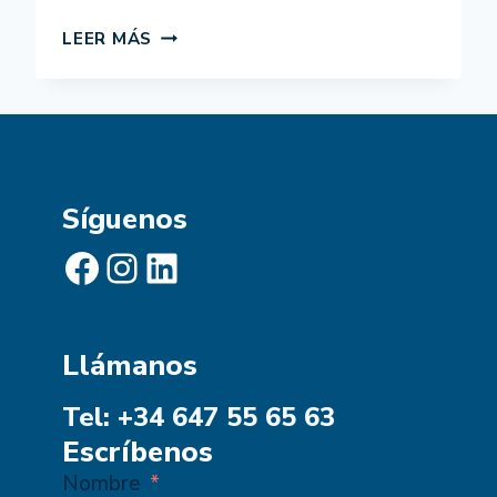
COGLOBAL
LEER MÁS
PRESENTA
EL
PROYECTO
DE
FORMACIÓN
EN
METODOLOGÍAS
Síguenos
PARTICIPATIVAS
PARA
Facebook
Instagram
LinkedIn
EL
DESARROLLO
HUMANO
LOCAL
Llámanos
Tel: +34 647 55 65 63
Escríbenos
Nombre