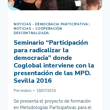
APLICADAS
AL
CICLO
DEL
NOTICIAS - DEMOCRACIA PARTICIPATIVA
|
PROYECTO
NOTICIAS – COOPERACIÓN
(MPD)
DESCENTRALIZADA
Seminario “Participación
para radicalizar la
democracia” donde
Coglobal interviene con la
presentación de las MPD.
Sevilla 2016
Por
insilico
18/07/2016
Se presenta el proyecto de formación
en Metodologías Participativas para el