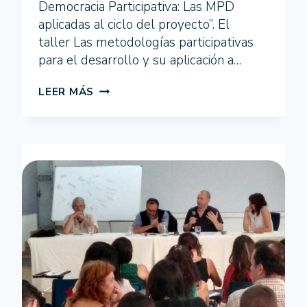
Democracia Participativa: Las MPD
aplicadas al ciclo del proyecto”. El
taller Las metodologías participativas
para el desarrollo y su aplicación a…
SE
LEER MÁS
CELEBRA
EL
SEGUNDO
TALLER
FORMATIVO
EN
HUELVA
DEL
ITINERARIO
METODOLOGÍAS
PARTICIPATIVAS
PARA
EL
DESARROLLO
HUMANO