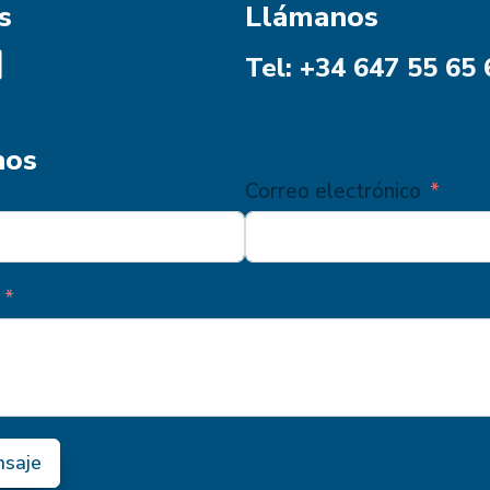
AYUNTAMIENTO
s
Llámanos
DE
MÁLAGA
Tel: +34 647 55 65 
Y
COGLOBAL
SE
CAPACITAN
nos
PARA
Correo electrónico
LEVANTAR
EL
DIAGNÓSTICO
DE
GÉNERO
nsaje