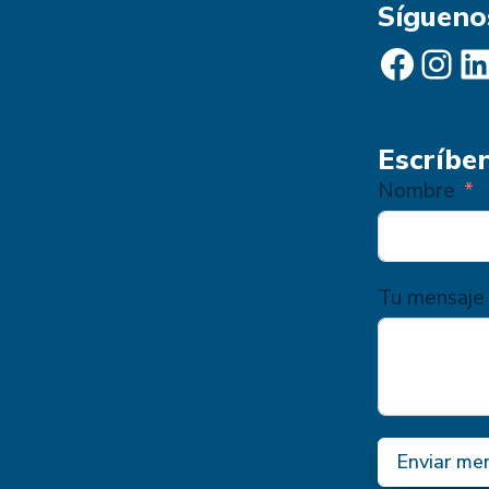
Sígueno
CAPITAL
MALAGUEÑA
Facebook
Instagram
LinkedIn
Escríbe
Nombre
Tu mensaje
Enviar me