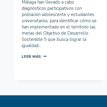
Málaga han llevado a cabo
diagnósticos participativos con
población adolescente y estudiantes
universitarios, para identificar cómo se
han implementado en el territorio las
metas del Objetivo de Desarrollo
Sostenible 5 que busca lograr la
igualdad…
LOCALIZANDO
LEER MÁS
IGUALDAD
CIERRA
CON
EL
DIAGNÓSTICO
DEL
ODS
5
EN
LA