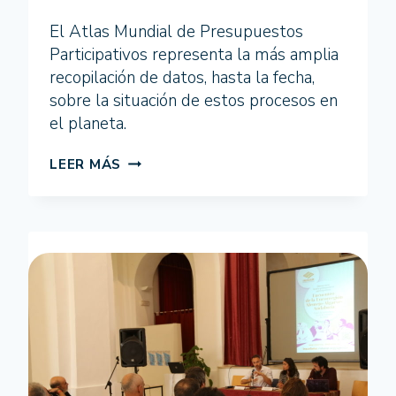
QUE
FORTALECE
El Atlas Mundial de Presupuestos
LA
Participativos representa la más amplia
DEMOCRACIA
recopilación de datos, hasta la fecha,
sobre la situación de estos procesos en
el planeta.
THE
LEER MÁS
WORLD
ATLAS
OF
PARTICIPATORY
BUDGETING