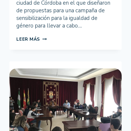
ciudad de Córdoba en el que diseñaron
de propuestas para una campaña de
sensibilización para la igualdad de
género para llevar a cabo….
EL
LEER MÁS
PROGRAMA
ÁGORA
INFANTIL
CONCLUYE
LAS
ACTIVIDADES
EN
LA
CIUDAD
DE
CÓRDOBA