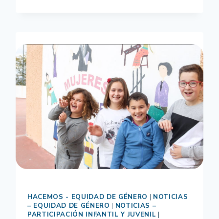
DE
PARTICIPACIÓN
ESCOLAR
DISEÑADOS
PARA
EL
DESARROLLO
DEL
PACTO
DE
ESTADO
CONTRA
LA
VIOLENCIA
DE
GÉNERO
HACEMOS - EQUIDAD DE GÉNERO
|
NOTICIAS
– EQUIDAD DE GÉNERO
|
NOTICIAS –
PARTICIPACIÓN INFANTIL Y JUVENIL
|