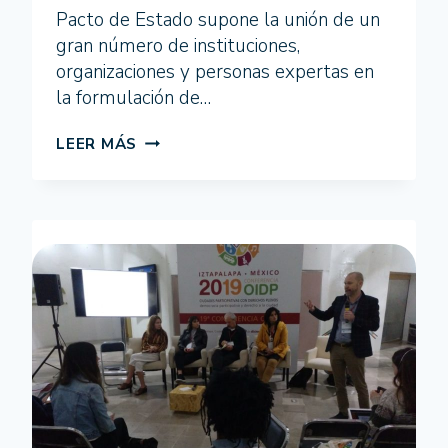
Pacto de Estado supone la unión de un
gran número de instituciones,
organizaciones y personas expertas en
la formulación de…
COGLOBAL
LEER MÁS
INICIA
PROCESOS
DE
PARTICIPACIÓN
ESCOLAR
DISEÑADOS
PARA
EL
DESARROLLO
DEL
PACTO
DE
ESTADO
CONTRA