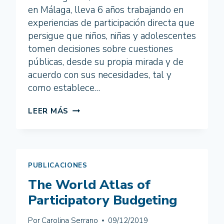
en Málaga, lleva 6 años trabajando en
experiencias de participación directa que
persigue que niños, niñas y adolescentes
tomen decisiones sobre cuestiones
públicas, desde su propia mirada y de
acuerdo con sus necesidades, tal y
como establece…
COGLOBAL
LEER MÁS
PRESENTA
EN
MÉXICO
RESULTADOS
DE
PUBLICACIONES
SU
The World Atlas of
PROGRAMA
DE
Participatory Budgeting
PARTICIPACIÓN
ESCOLAR
Por
Carolina Serrano
09/12/2019