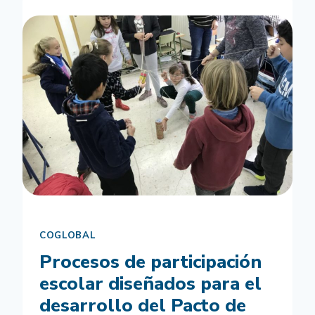
PARTICIPACIÓN
ESCOLAR
DISEÑADOS
PARA
EL
DESARROLLO
DEL
PACTO
DE
ESTADO
CONTRA
LA
VIOLENCIA
DE
GÉNERO
COGLOBAL
Procesos de participación
escolar diseñados para el
desarrollo del Pacto de