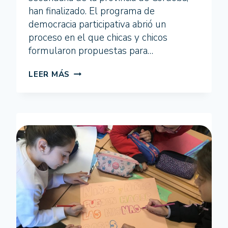
han finalizado. El programa de
democracia participativa abrió un
proceso en el que chicas y chicos
formularon propuestas para…
FINALIZA
LEER MÁS
EL
PROGRAMA
ÁGORA
POR
LA
IGUALDAD
EN
SIETE
MUNICIPIOS
DE
LA
PROVINCIA
DE
CÓRDOBA