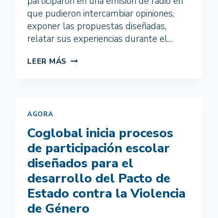
participaron en una emisión de radio en
que pudieron intercambiar opiniones,
exponer las propuestas diseñadas,
relatar sus experiencias durante el…
TERTULIA
LEER MÁS
RADIOFÓNICA
DEL
ÁGORA
INFANTIL
POR
AGORA
LA
Coglobal inicia procesos
IGUALDAD
DE
de participación escolar
GÉNERO
diseñados para el
desarrollo del Pacto de
Estado contra la Violencia
de Género