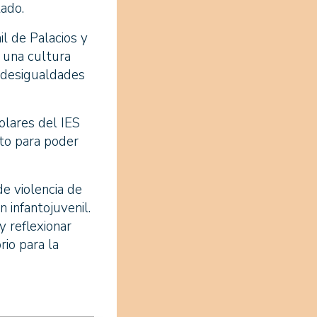
tado.
il de Palacios y
o una cultura
as desigualdades
olares del IES
cto para poder
de violencia de
 infantojuvenil.
y reflexionar
rio para la