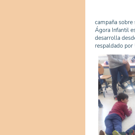
campaña sobre su
Ágora Infantil 
desarrolla desd
respaldado por 