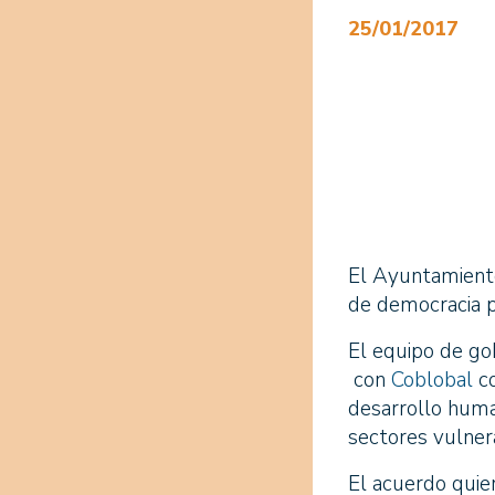
25/01/2017
El Ayuntamiento
de democracia p
El equipo de go
con
Coblobal
co
desarrollo human
sectores vulnera
El acuerdo quie