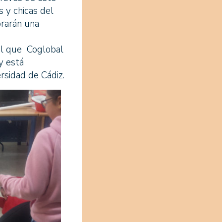
s y chicas del
orarán una
nil que Coglobal
y está
rsidad de Cádiz.