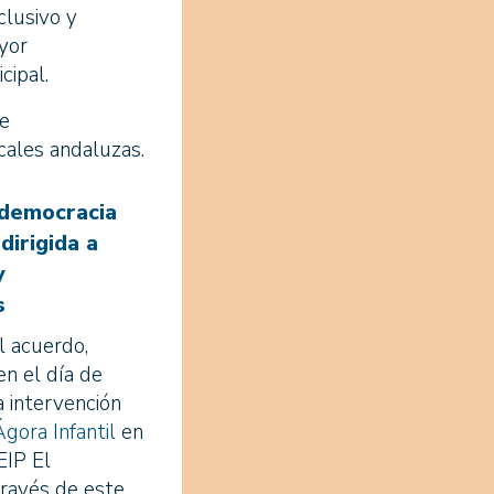
clusivo y
yor
cipal.
de
cales andaluzas.
 democracia
dirigida a
y
s
l acuerdo,
en el día de
a intervención
Ágora Infantil
en
EIP El
ravés de este