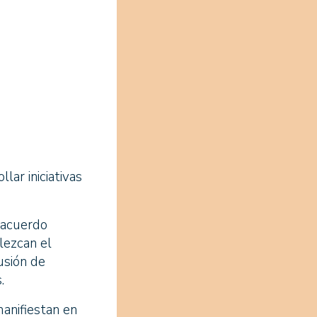
ar iniciativas
 acuerdo
lezcan el
usión de
.
manifiestan en