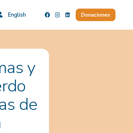
English
Donaciones
mas y
erdo
vas de
a