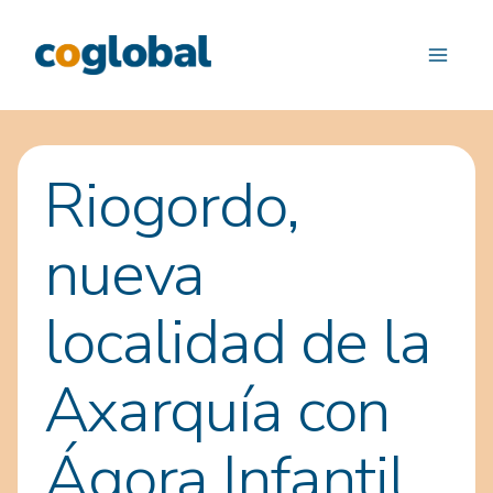
Saltar
al
contenido
Riogordo,
nueva
localidad de la
Axarquía con
Ágora Infantil